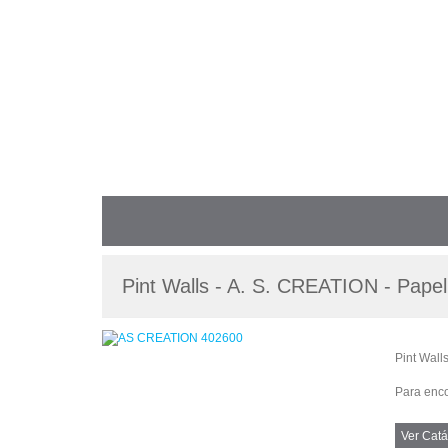
Pint Walls - A. S. CREATION - Pape
Pint Wall
Para enco
Ver Catá