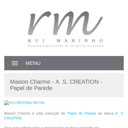
MENU
Toggle
navigation
Maison Charme - A. S. CREATION -
Papel de Parede
Maison Charme é uma colecção de
Papel de Parede
da marca
A. S.
CREATION
.
Para mais informações e encomendas por favor contacte-nos.