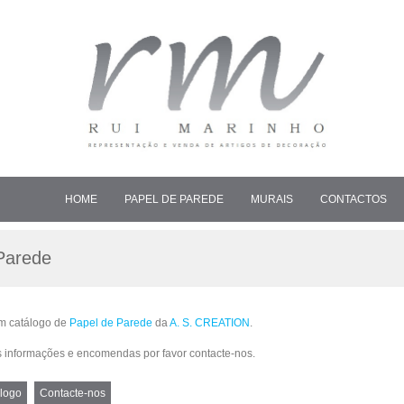
HOME
PAPEL DE PAREDE
MURAIS
CONTACTOS
Parede
m catálogo de
Papel de Parede
da
A. S. CREATION
.
 informações e encomendas por favor contacte-nos.
logo
Contacte-nos